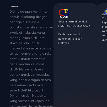
Dibina dengan komitmen
penuh, disokong dengan
Sep
Secara rasmi diperakui
bangga di Malaysia.
kep
MySTI (STI202501062).
Mal
JomeInvoice ialah perisian e-
mel
invois di Malaysia, yang
Keutamaan untuk
ser
dibangunkan oleh Jom
perolehan Kerajaan
200
eInvoice Sdn Bhd. Ia
Malaysia.
menyediakan sistem perisian
tengah e-invois yang direka
bentuk untuk mematuhi
garis panduan e-invois
LHDN Malaysia. Direka
bentuk untuk penyepaduan
yang lancar dengan sistem
perakaunan sedia ada
seperti SAP, Microsoft
Dynamics dan Netsuite,
yang memenuhi keperluan
perniagaan daripada semua