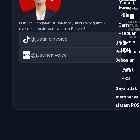
Dagang
kami
Kongsi
SUMB
Blog
Kami
MENGI
Hubungi Pengarah Urusan kami, Justin Wong untuk
Garis
JENIS
maklumat terkini dan panduan E-Invois!
SYARI
Panduan
/
PASU
@justin.einvoice
e-Invois
Untuk
LHDN
Perusahaan
@justineinvoice
Besar
Soalan
Lazim
Untuk
PKS
Saya tidak
mempunyai
sistem POS