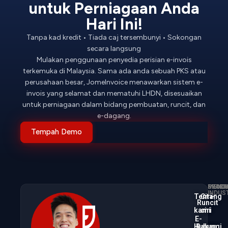
untuk Perniagaan Anda
Hari Ini!
Tanpa kad kredit • Tiada caj tersembunyi • Sokongan
secara langsung
Mulakan penggunaan penyedia perisian e-invois
terkemuka di Malaysia. Sama ada anda sebuah PKS atau
perusahaan besar, JomeInvoice menawarkan sistem e-
invois yang selamat dan mematuhi LHDN, disesuaikan
untuk perniagaan dalam bidang pembuatan, runcit, dan
e-dagang.
Tempah Demo
PROD
MENGI
SYARI
INDUS
Tentang
Ciri-
Runcit
kami
ciri
E-
Hubungi
Rakan