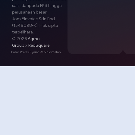
saiz, daripada PKS hingga
perusahaan besar.
Jom EInvoice Sdn Bhd
(1549098-K). Hak cipta
terpelihara.
© 2026
Agmo
Group
x
RedSquare
Dasar Privasi
Syarat Perkhidmatan