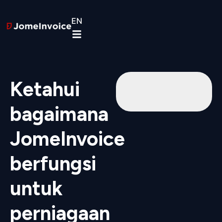
EN
Ketahui
bagaimana
JomeInvoice
berfungsi
untuk
perniagaan